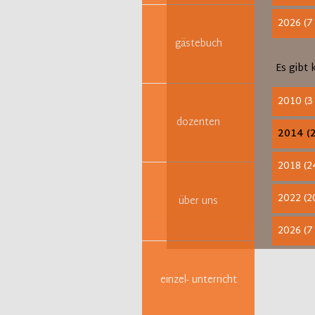
2026 (7
gästebuch
Es gibt 
2010 (3
dozenten
2014 (2
2018 (2
2022 (2
über uns
2026 (7
einzel- unterricht