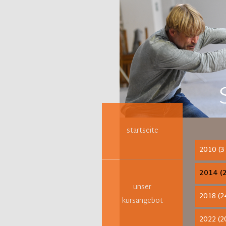
Navigation
überspringen
startseite
2010 (3
2014 (2
unser
2018 (2
kursangebot
2022 (2