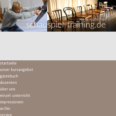
Navigation
startseite
überspringen
unser kursangebot
gästebuch
dozenten
über uns
einzel- unterricht
impressionen
archiv
service