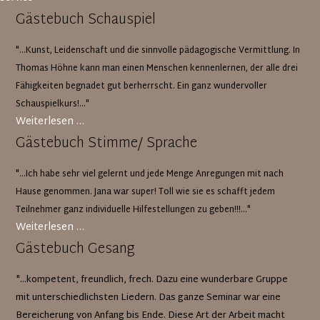
Gästebuch Schauspiel
"...Kunst, Leidenschaft und die sinnvolle pädagogische Vermittlung. In
Thomas Höhne kann man einen Menschen kennenlernen, der alle drei
Fähigkeiten begnadet gut berherrscht. Ein ganz wundervoller
Schauspielkurs!..."
Gästebuch
Weiterlesen …
Schauspiel
Gästebuch Stimme/ Sprache
"...Ich habe sehr viel gelernt und jede Menge Anregungen mit nach
Hause genommen. Jana war super! Toll wie sie es schafft jedem
Teilnehmer ganz individuelle Hilfestellungen zu geben!!!..."
Gästebuch
Weiterlesen …
Stimme/
Gästebuch Gesang
Sprache
"...kompetent, freundlich, frech. Dazu eine wunderbare Gruppe
mit unterschiedlichsten Liedern. Das ganze Seminar war eine
Bereicherung von Anfang bis Ende. Diese Art der Arbeit macht