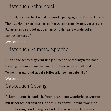
Gästebuch Schauspiel
"...Kunst, Leidenschaft und die sinnvolle pädagogische Vermittlung. In
Thomas Höhne kann man einen Menschen kennenlernen, der alle drei
Fähigkeiten begnadet gut berherrscht. Ein ganz wundervoller
Schauspielkurs!..."
Gästebuch
Weiterlesen …
Schauspiel
Gästebuch Stimme/ Sprache
"...Ich habe sehr viel gelernt und jede Menge Anregungen mit nach
Hause genommen. Jana war super! Toll wie sie es schafft jedem
Teilnehmer ganz individuelle Hilfestellungen zu geben!!!..."
Gästebuch
Weiterlesen …
Stimme/
Gästebuch Gesang
Sprache
"...kompetent, freundlich, frech. Dazu eine wunderbare Gruppe
mit unterschiedlichsten Liedern. Das ganze Seminar war eine
Bereicherung von Anfang bis Ende. Diese Art der Arbeit macht