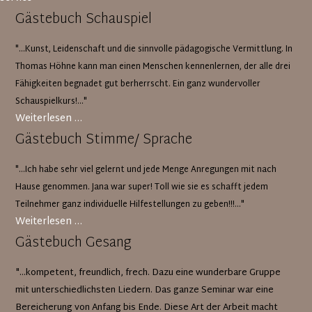
Gästebuch Schauspiel
"...Kunst, Leidenschaft und die sinnvolle pädagogische Vermittlung. In
Thomas Höhne kann man einen Menschen kennenlernen, der alle drei
Fähigkeiten begnadet gut berherrscht. Ein ganz wundervoller
Schauspielkurs!..."
Gästebuch
Weiterlesen …
Schauspiel
Gästebuch Stimme/ Sprache
"...Ich habe sehr viel gelernt und jede Menge Anregungen mit nach
Hause genommen. Jana war super! Toll wie sie es schafft jedem
Teilnehmer ganz individuelle Hilfestellungen zu geben!!!..."
Gästebuch
Weiterlesen …
Stimme/
Gästebuch Gesang
Sprache
"...kompetent, freundlich, frech. Dazu eine wunderbare Gruppe
mit unterschiedlichsten Liedern. Das ganze Seminar war eine
Bereicherung von Anfang bis Ende. Diese Art der Arbeit macht