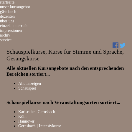
Navigation
startseite
überspringen
unser kursangebot
gästebuch
dozenten
über uns
einzel- unterricht
impressionen
archiv
service
Schauspielkurse, Kurse für Stimme und Sprache,
Gesangskurse
Alle aktuellen Kursangebote nach den entsprechenden
Bereichen sortiert...
Alle anzeigen
Schauspiel
Schauspielkurse nach Veranstaltungsorten sortiert...
Navigation
Karlsruhe | Gernsbach
überspringen
Köln
Hannover
Gernsbach | Intensivkurse