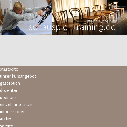
Navigation
startseite
überspringen
unser kursangebot
gästebuch
dozenten
über uns
einzel- unterricht
impressionen
archiv
service