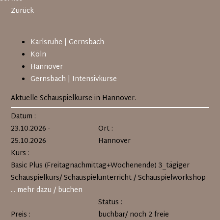
Zurück
Navigation
Karlsruhe | Gernsbach
überspringen
Köln
Hannover
Gernsbach | Intensivkurse
Aktuelle Schauspielkurse in Hannover.
Datum :
23.10.2026 -
Ort :
25.10.2026
Hannover
Kurs :
Basic Plus (Freitagnachmittag+Wochenende) 3_tägiger
Schauspielkurs/ Schauspielunterricht / Schauspielworkshop
... mehr dazu / buchen
Status :
Preis :
buchbar/ noch 2 freie