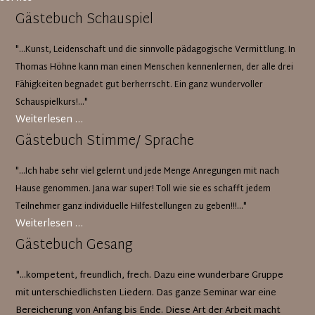
Gästebuch Schauspiel
"...Kunst, Leidenschaft und die sinnvolle pädagogische Vermittlung. In
Thomas Höhne kann man einen Menschen kennenlernen, der alle drei
Fähigkeiten begnadet gut berherrscht. Ein ganz wundervoller
Schauspielkurs!..."
Gästebuch
Weiterlesen …
Schauspiel
Gästebuch Stimme/ Sprache
"...Ich habe sehr viel gelernt und jede Menge Anregungen mit nach
Hause genommen. Jana war super! Toll wie sie es schafft jedem
Teilnehmer ganz individuelle Hilfestellungen zu geben!!!..."
Gästebuch
Weiterlesen …
Stimme/
Gästebuch Gesang
Sprache
"...kompetent, freundlich, frech. Dazu eine wunderbare Gruppe
mit unterschiedlichsten Liedern. Das ganze Seminar war eine
Bereicherung von Anfang bis Ende. Diese Art der Arbeit macht