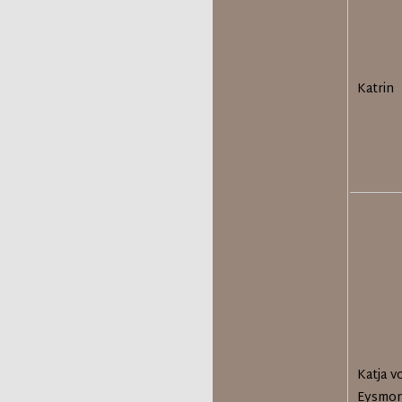
Katrin
Katja v
Eysmo