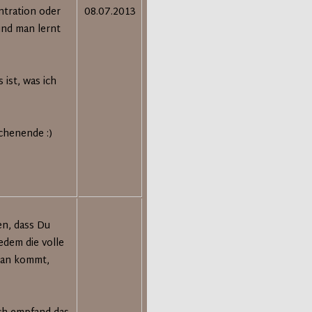
tration oder
08.07.2013
und man lernt
 ist, was ich
chenende :)
en, dass Du
edem die volle
man kommt,