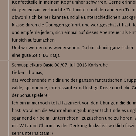
Konfettiteile in meinem Kopf umher schwirren. Gerne erinner
die gemeinsam verbrachte Zeit mit dir und den anderen Teiln
obwohl sich keiner kannte und alle unterschiedlichen Backg
klasse durch die Übungen geführt und wertgeschätzt hast. Ic
und empfehle jedem, sich einmal auf dieses Abenteuer als En
für sich aufzumachen.
Und wir werden uns wiedersehen. Da bin ich mir ganz sicher. B
eine gute Zeit, LG Katja
Schauspielkurs Basic 06./07. Juli 2013 Karlsruhe
Lieber Thomas,
das Wochenende mit dir und der ganzen fantastischen Grupp
wilde, spannende, interessante und lustige Reise durch die 
der Schauspielerei.
Ich bin immernoch total fasziniert von den Übungen die du 
hast. Vorallem die Wahrnehmungsübungen! Ich finde es ungl
spannend dir beim "unterrichten" zuzusehen und zu hören. 
mit Witz und Charm aus der Deckung lockst ist wirklich faszi
sehr unterhaltsam :)