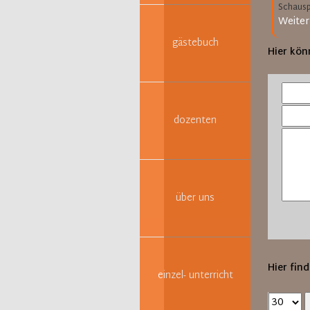
Schauspi
Weiter
gästebuch
Hier kön
dozenten
über uns
Hier find
einzel- unterricht
Ergebnis