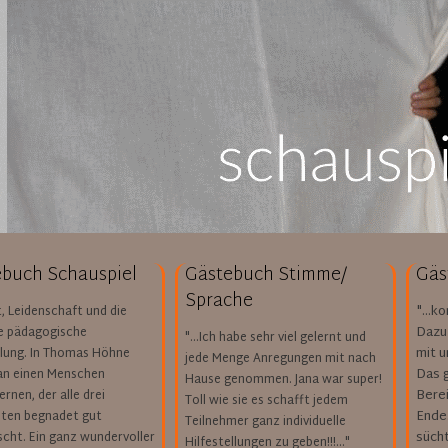
buch Schauspiel
Gästebuch Stimme/
Gäs
Sprache
"...k
t, Leidenschaft und die
Dazu
le pädagogische
"...Ich habe sehr viel gelernt und
mit u
lung. In Thomas Höhne
jede Menge Anregungen mit nach
Das 
n einen Menschen
Hause genommen. Jana war super!
Bere
rnen, der alle drei
Toll wie sie es schafft jedem
Ende.
iten begnadet gut
Teilnehmer ganz individuelle
süchti
scht. Ein ganz wundervoller
Hilfestellungen zu geben!!!..."