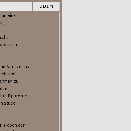
Datum
 an eine
it,
icht
wöhnlich
nd Anreize aus.
heit und
 Rahmen zu
 den
ihre Figuren zu
in Stück
g. Neben der