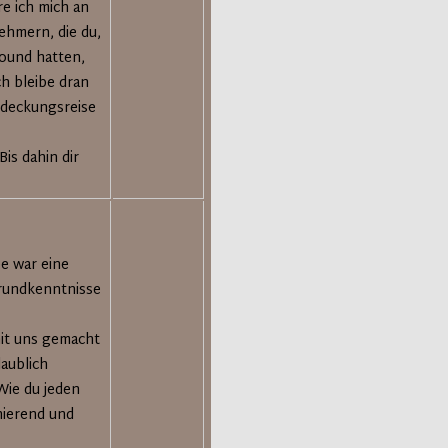
e ich mich an
ehmern, die du,
round hatten,
h bleibe dran
tdeckungsreise
is dahin dir
e war eine
Grundkenntnisse
mit uns gemacht
aublich
Wie du jeden
nierend und