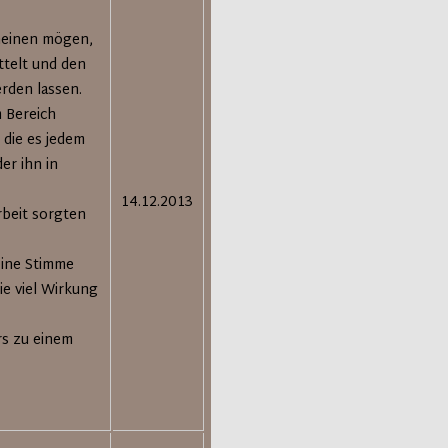
cheinen mögen,
telt und den
rden lassen.
 Bereich
 die es jedem
er ihn in
14.12.2013
rbeit sorgten
seine Stimme
e viel Wirkung
rs zu einem