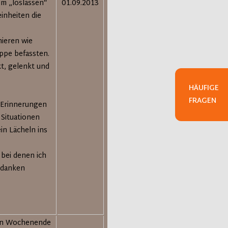
um „loslassen“
01.09.2013
inheiten die
ieren wie
ppe befassten.
t, gelenkt und
HÄUFIGE
FRAGEN
e Erinnerungen
 Situationen
in Lächeln ins
 bei denen ich
edanken
nen Wochenende