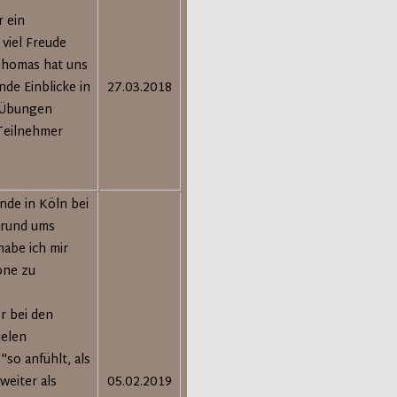
 ein
viel Freude
Thomas hat uns
nde Einblicke in
27.03.2018
n Übungen
Teilnehmer
nde in Köln bei
 rund ums
abe ich mir
one zu
r bei den
ielen
"so anfühlt, als
weiter als
05.02.2019