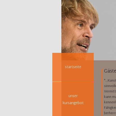
Navigation
überspringen
startseite
Gäste
"...Kuns
sinnvol
Vermitt
unser
kann ma
kennenle
kursangebot
Fähigke
berherr