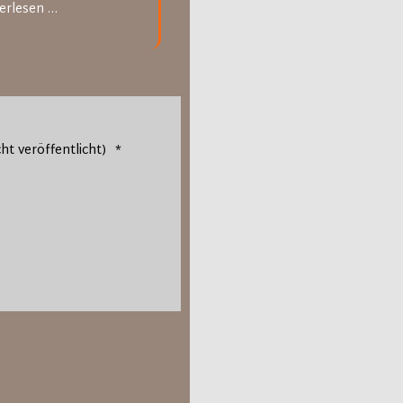
Gästebuch
erlesen …
Gesang
cht veröffentlicht)
*