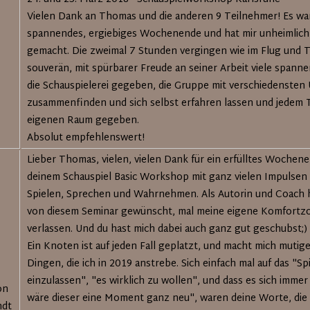
Vielen Dank an Thomas und die anderen 9 Teilnehmer! Es war
spannendes, ergiebiges Wochenende und hat mir unheimlich 
gemacht. Die zweimal 7 Stunden vergingen wie im Flug und 
souverän, mit spürbarer Freude an seiner Arbeit viele spanne
die Schauspielerei gegeben, die Gruppe mit verschiedenste
zusammenfinden und sich selbst erfahren lassen und jedem 
eigenen Raum gegeben.
Absolut empfehlenswert!
Lieber Thomas, vielen, vielen Dank für ein erfülltes Wochene
deinem Schauspiel Basic Workshop mit ganz vielen Impulsen
Spielen, Sprechen und Wahrnehmen. Als Autorin und Coach h
von diesem Seminar gewünscht, mal meine eigene Komfortz
verlassen. Und du hast mich dabei auch ganz gut geschubst;)
Ein Knoten ist auf jeden Fall geplatzt, und macht mich mutige
Dingen, die ich in 2019 anstrebe. Sich einfach mal auf das "Sp
einzulassen", "es wirklich zu wollen", und dass es sich immer 
on
wäre dieser eine Moment ganz neu", waren deine Worte, die 
ndt