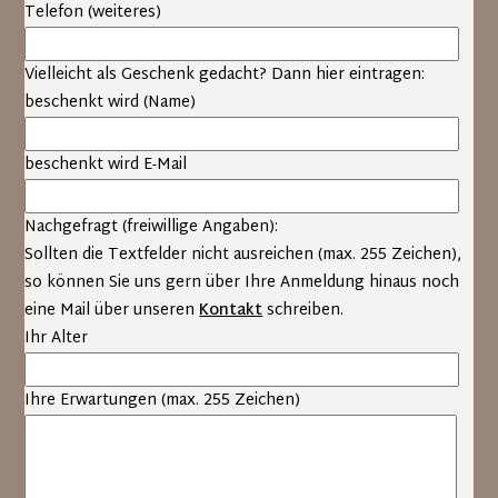
Telefon (weiteres)
Gruppen- und Einzelimprovisationen
Textarbeit (Monologarbeit, Dialoge), Texte werden
Vielleicht als Geschenk gedacht? Dann hier eintragen:
vom Kursleiter verteilt und können mitgebracht
beschenkt wird (Name)
werden
Sensibilisierungs- und Konzentrationsübungen
Dialogübungen (Auseinandersetzung,
beschenkt wird E-Mail
Konfliktfähigkeit)
Schauspielerische Theorie und Technik (Situation,
Nachgefragt (freiwillige Angaben):
Wahrhaftigkeit, Wiederholbarkeit, Untertext u.a.)
Sollten die Textfelder nicht ausreichen (max. 255 Zeichen),
professionelles Feedback
so können Sie uns gern über Ihre Anmeldung hinaus noch
eine Mail über unseren
Kontakt
schreiben.
Am Ende des Schauspielworkshops hat jeder Teilnehmer die
Ihr Alter
Möglichkeit in einem Vieraugengespräch eine ehrliche
Einschätzung über den Stand seiner Fähigkeiten, sowie
Empfehlungen für sein künftiges Vorgehen zu bekommen.
Ihre Erwartungen (max. 255 Zeichen)
Zielgruppe des Schauspielkurses / Schauspielworkshops:
Willkommen sind sowohl alle, die erwägen die