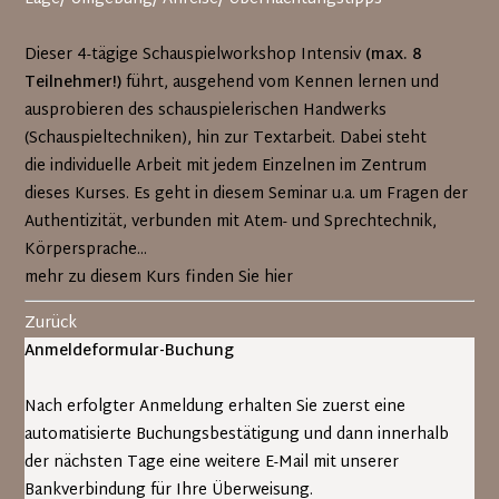
Dieser 4-tägige Schauspielworkshop Intensiv
(max. 8
Teilnehmer!)
führt, ausgehend vom Kennen lernen und
ausprobieren des schauspielerischen Handwerks
(Schauspieltechniken), hin zur Textarbeit. Dabei steht
die individuelle Arbeit mit jedem Einzelnen im Zentrum
dieses Kurses. Es geht in diesem Seminar u.a. um Fragen der
Authentizität, verbunden mit Atem- und Sprechtechnik,
Körpersprache...
mehr zu diesem Kurs finden Sie hier
Zurück
Anmeldeformular-Buchung
Nach erfolgter Anmeldung erhalten Sie zuerst eine
automatisierte Buchungsbestätigung und dann innerhalb
der nächsten Tage eine weitere E-Mail mit unserer
Bankverbindung für Ihre Überweisung.