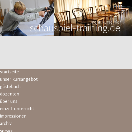
Navigation
startseite
überspringen
unser kursangebot
gästebuch
dozenten
über uns
einzel- unterricht
impressionen
archiv
service