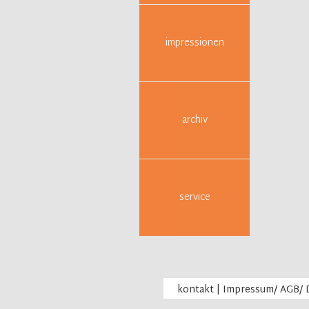
erfahrba
Dabei wi
beeinträ
impressionen
Es wird 
Text) un
persönli
Vorberei
archiv
Die Teiln
Dramatik,
persönli
Es sollt
service
Zielgrup
Angespro
sich mit
Interess
Unsere S
unser ge
kontakt
|
Impressum/ AGB/ 
Auszug 