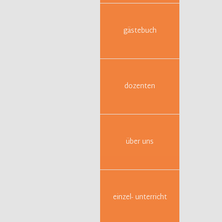
(Woch
gästebuch
dozenten
über uns
probenfo
Arbeits
In diese
auseinan
einzel- unterricht
Dabei ge
der Entw
Insbeson