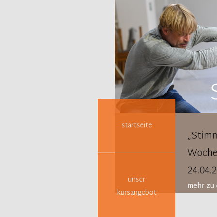
Navigation
überspringen
startseite
„Stimm
Woche
24.04.
unser
mehr zu 
kursangebot
Worksh