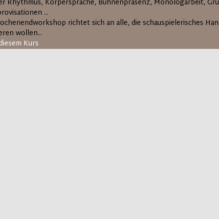
er Rhythmus, Körpersprache, Bühnenpräsenz, Monologarbeit, Gr
rovisationen ...
ochenendworkshop richtet sich an alle, die schauspielerisches H
ren wollen...
diesem Kurs