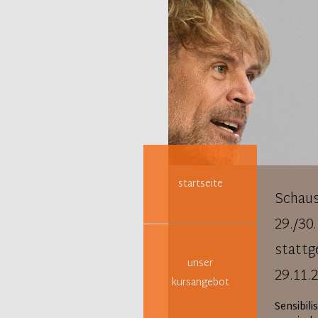
Navigation
überspringen
startseite
Schaus
29./30
stattg
unser
29.11.
kursangebot
Sensibil