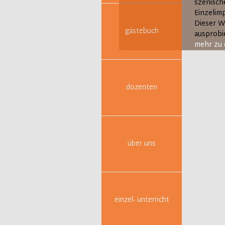
szenisch
Einzelimp
Dieser W
gästebuch
ausprobie
mehr zu 
dozenten
über uns
einzel- unterricht