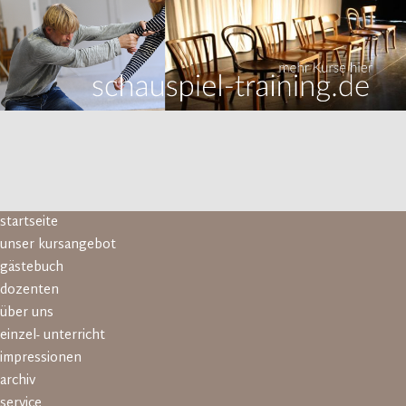
Navigation
startseite
überspringen
unser kursangebot
gästebuch
dozenten
über uns
einzel- unterricht
impressionen
archiv
service