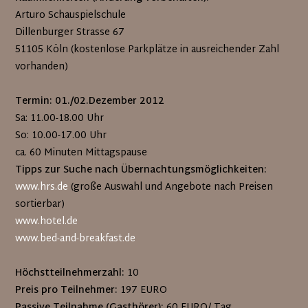
Arturo Schauspielschule
Dillenburger Strasse 67
51105 Köln (kostenlose Parkplätze in ausreichender Zahl
vorhanden)
Termin: 01./02.Dezember 2012
Sa: 11.00-18.00 Uhr
So: 10.00-17.00 Uhr
ca. 60 Minuten Mittagspause
Tipps zur Suche nach Übernachtungsmöglichkeiten:
www.hrs.de
(große Auswahl und Angebote nach Preisen
sortierbar)
www.hotel.de
www.bed-and-breakfast.de
Höchstteilnehmerzahl:
10
Preis pro Teilnehmer:
197 EURO
Passive Teilnahme (Gasthörer):
60 EURO/ Tag