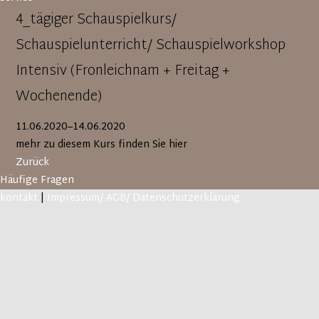
4_tägiger Schauspielkurs/
Schauspielunterricht/ Schauspielworkshop
Intensiv (Fronleichnam + Freitag +
Wochenende)
11.06.2020–14.06.2020
mehr zu diesem Kurs finden Sie hier
Zurück
Häufige Fragen
kontakt
|
Impressum/ AGB/ Datenschutzerklärung