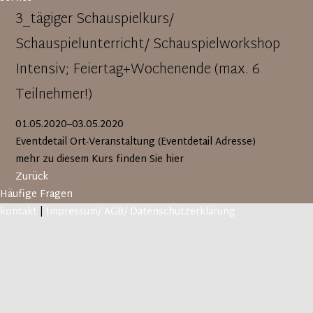
3_tägiger Schauspielkurs/
Schauspielunterricht/ Schauspielworkshop
Intensiv; Feiertag+Wochenende (max. 6
Teilnehmer!)
01.05.2020–03.05.2020
Eventdetail Ort-Veranstaltung
(
Eventdetail Adresse
)
mehr zu diesem Kurs finden Sie hier
Zurück
Häufige Fragen
kontakt
|
Impressum/ AGB/ Datenschutzerklärung