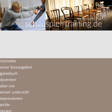
Navigation
startseite
überspringen
unser kursangebot
gästebuch
dozenten
über uns
einzel- unterricht
impressionen
archiv
service