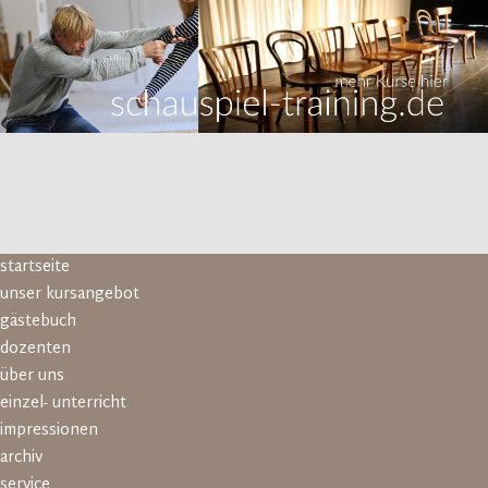
Navigation
startseite
überspringen
unser kursangebot
gästebuch
dozenten
über uns
einzel- unterricht
impressionen
archiv
service