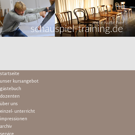
Navigation
startseite
überspringen
unser kursangebot
gästebuch
dozenten
über uns
einzel- unterricht
impressionen
archiv
service