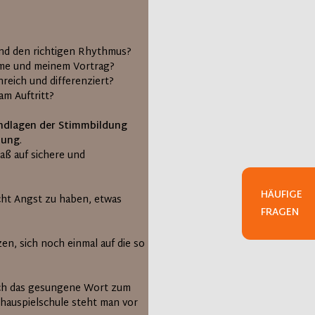
und den richtigen Rhythmus?
mme und meinem Vortrag?
nreich und differenziert?
am Auftritt?
ndlagen der Stimmbildung
dung
.
aß auf sichere und
HÄUFIGE
cht Angst zu haben, etwas
FRAGEN
n, sich noch einmal auf die so
uch das gesungene Wort zum
chauspielschule steht man vor