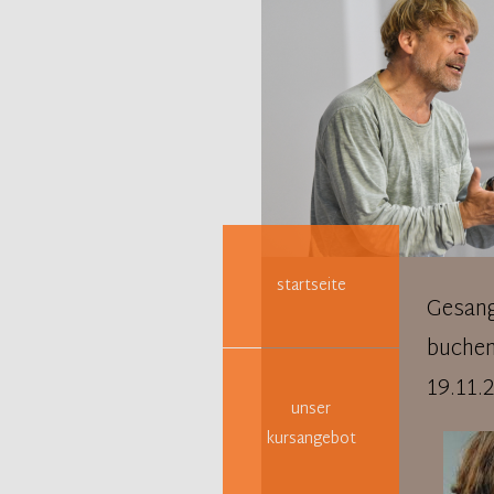
Navigation
überspringen
startseite
Gesang
buchen
19.11.
unser
kursangebot