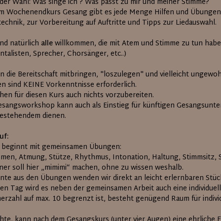
 der Wahl: Was singe ich ? Was passt zu mir und meiner Stimme?
em Wochenendkurs Gesang gibt es jede Menge Hilfen und Übungen 
echnik, zur Vorbereitung auf Auftritte und Tipps zur Liedauswahl.
ind natürlich
alle
willkommen, die mit Atem und Stimme zu tun haben
talisten, Sprecher, Chorsänger, etc..)
ten die Bereitschaft mitbringen, "loszulegen" und vielleicht ungew
n sind KEINE Vorkenntnisse erforderlich.
chen für diesen Kurs auch nichts vorzubereiten.
esangsworkshop kann auch als Einstieg für künftigen Gesangsunter
bestehendem dienen.
uf:
 beginnt mit gemeinsamen Übungen:
en, Atmung, Stütze, Rhythmus, Intonation, Haltung, Stimmsitz, S
ner soll hier „mimimi“ machen, ohne zu wissen weshalb.
rnte aus den Übungen wenden wir direkt an leicht erlernbaren Stüc
en Tag wird es neben der gemeinsamen Arbeit auch eine individuell
erzahl auf max. 10 begrenzt ist, besteht genügend Raum für individ
te, kann nach dem Gesangskurs (unter vier Augen) eine ehrliche 