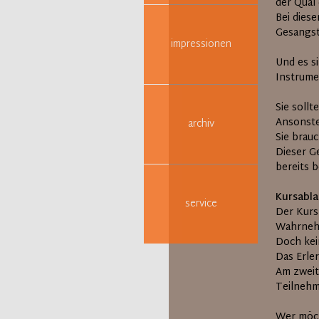
der Qual
Bei dies
Gesangst
impressionen
Und es s
Instrumen
Sie soll
Ansonste
archiv
Sie brau
Dieser G
bereits 
Kursabla
service
Der Kurs
Wahrnehm
Doch kei
Das Erle
Am zweit
Teilnehm
Wer möch