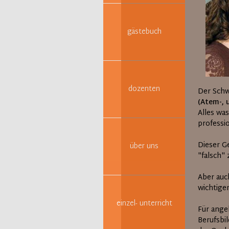
gästebuch
dozenten
Der Schw
(Atem-, 
Alles was
professio
Dieser G
über uns
"falsch"
Aber auc
wichtige
einzel- unterricht
Für ange
Berufsbi