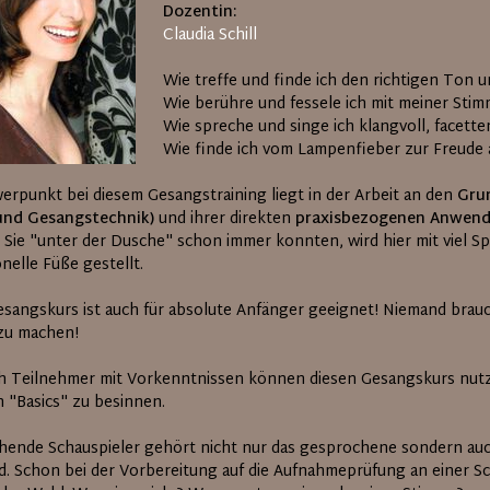
Dozentin:
Claudia Schill
Wie treffe und finde ich den richtigen Ton 
Wie berühre und fessele ich mit meiner Sti
Wie spreche und singe ich klangvoll, facette
Wie finde ich vom Lampenfieber zur Freude 
erpunkt bei diesem Gesangstraining liegt in der Arbeit an den
Gru
und Gesangstechnik)
und ihrer direkten
praxisbezogenen Anwen
 Sie "unter der Dusche" schon immer konnten, wird hier mit viel Sp
nelle Füße gestellt.
esangskurs ist auch für absolute Anfänger geeignet! Niemand brau
 zu machen!
h Teilnehmer mit Vorkenntnissen können diesen Gesangskurs nutze
n "Basics" zu besinnen.
hende Schauspieler gehört nicht nur das gesprochene sondern a
ld. Schon bei der Vorbereitung auf die Aufnahmeprüfung an einer S