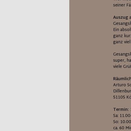
seiner F
Auszug 
Gesangsku
Ein absol
ganz kur
ganz vie
Gesangsk
super, h
viele Gr
Räumlich
Arturo S
Dillenbu
51105 K
Termin:
Sa: 11.0
So: 10.0
ca. 60 M