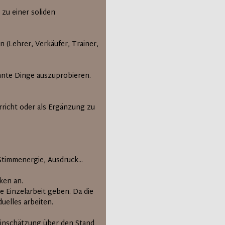
zu einer soliden
 (Lehrer, Verkäufer, Trainer,
ohnte Dinge auszuprobieren.
richt oder als Ergänzung zu
timmenergie, Ausdruck...
ken an.
e Einzelarbeit geben. Da die
uelles arbeiten.
Einschätzung über den Stand