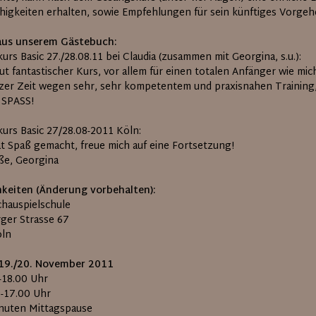
ähigkeiten erhalten, sowie Empfehlungen für sein künftiges Vorg
aus unserem Gästebuch:
rs Basic 27./28.08.11 bei Claudia (zusammen mit Georgina, s.u.):
ut fantastischer Kurs, vor allem für einen totalen Anfänger wie mich
zer Zeit wegen sehr, sehr kompetentem und praxisnahen Training,
l SPASS!
urs Basic 27/28.08-2011 Köln:
at Spaß gemacht, freue mich auf eine Fortsetzung!
üße, Georgina
keiten (Änderung vorbehalten):
chauspielschule
rger Strasse 67
öln
 19./20. November 2011
0-18.00 Uhr
0-17.00 Uhr
inuten Mittagspause