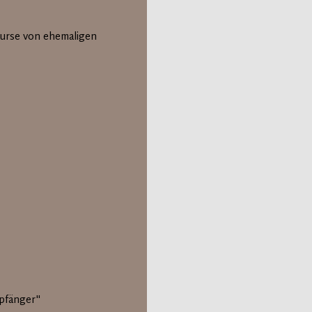
urse von ehemaligen
mpfänger"