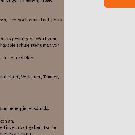
cht Angst zu haben, etwas
n, sich noch einmal auf die so
uch das gesungene Wort zum
chauspielschule steht man vor
zu einer soliden
 (Lehrer, Verkäufer, Trainer,
timmenergie, Ausdruck...
ken an.
e Einzelarbeit geben. Da die
uelles arbeiten.