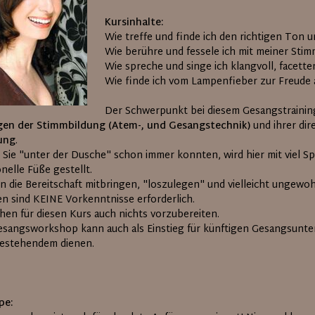
Kursinhalte:
Wie treffe und finde ich den richtigen Ton 
Wie berühre und fessele ich mit meiner Sti
Wie spreche und singe ich klangvoll, facette
Wie finde ich vom Lampenfieber zur Freude 
Der Schwerpunkt bei diesem Gesangstraining 
en der Stimmbildung (Atem-, und Gesangstechnik)
und ihrer di
ung
.
 Sie "unter der Dusche" schon immer konnten, wird hier mit viel Sp
nelle Füße gestellt.
ten die Bereitschaft mitbringen, "loszulegen" und vielleicht ungew
n sind KEINE Vorkenntnisse erforderlich.
chen für diesen Kurs auch nichts vorzubereiten.
esangsworkshop kann auch als Einstieg für künftigen Gesangsunter
bestehendem dienen.
pe: