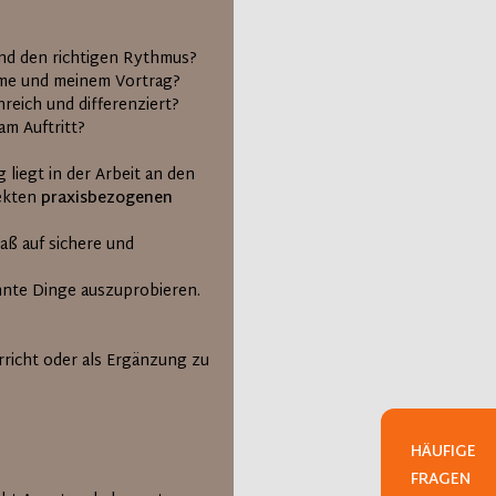
und den richtigen Rythmus?
mme und meinem Vortrag?
nreich und differenziert?
am Auftritt?
liegt in der Arbeit an den
rekten
praxisbezogenen
aß auf sichere und
ohnte Dinge auszuprobieren.
richt oder als Ergänzung zu
HÄUFIGE
FRAGEN