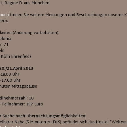
st, Regine D. aus München
buch
finden Sie weitere Meinungen und Beschreibungen unserer K
ern.
keiten (Änderung vorbehalten):
olonia
r. 71
öln
l Köln-Ehrenfeld)
20./21.April 2013
0-18.00 Uhr
0-17.00 Uhr
inuten Mittagspause
ilnehmerzahl:
10
o Teilnehmer:
197 Euro
r Suche nach Übernachtungsmöglichkeiten:
telbarer Nähe (5 Minuten zu Fuß) befindet sich das Hostel "Welte