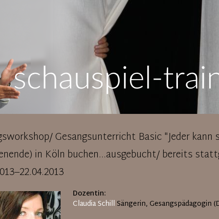
sworkshop/ Gesangsunterricht Basic "Jeder kann si
nende) in Köln buchen...ausgebucht/ bereits stat
2013–22.04.2013
Dozentin:
Claudia Schill
Sängerin, Gesangspädagogin (