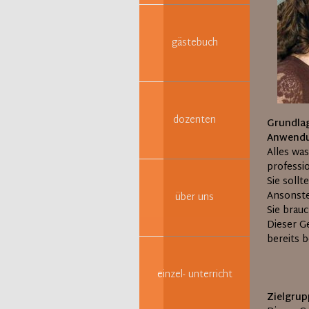
gästebuch
dozenten
Grundlag
Anwend
Alles was
professio
Sie soll
Ansonste
über uns
Sie brau
Dieser G
bereits 
einzel- unterricht
Zielgrup