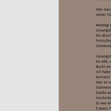
Wer möch
seiner F
Auszug 
Gesangsku
Ein absol
Fortschr
Stimmung
Gesangsku
An Alle,
Bucht ei
Ich habe
können!
Wer es n
Stimment
Danke an
Höchstle
Es war e
Frauen, M