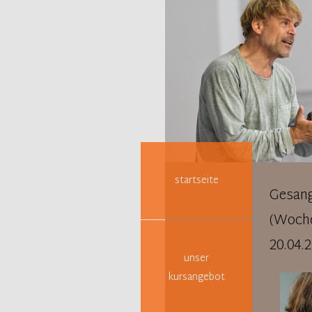
Navigation
überspringen
startseite
Gesang
(Woche
20.04.
unser
kursangebot