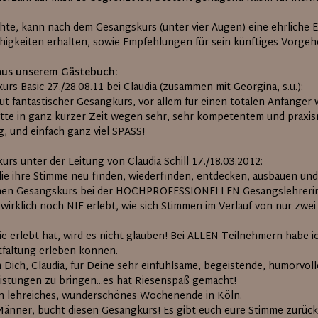
te, kann nach dem Gesangskurs (unter vier Augen) eine ehrliche 
ähigkeiten erhalten, sowie Empfehlungen für sein künftiges Vorg
aus unserem Gästebuch:
rs Basic 27./28.08.11 bei Claudia (zusammen mit Georgina, s.u.):
ut fantastischer Gesangkurs, vor allem für einen totalen Anfänger 
itte in ganz kurzer Zeit wegen sehr, sehr kompetentem und praxisn
, und einfach ganz viel SPASS!
rs unter der Leitung von Claudia Schill 17./18.03.2012:
 die ihre Stimme neu finden, wiederfinden, entdecken, ausbauen und
nen Gesangskurs bei der HOCHPROFESSIONELLEN Gesangslehrerin C
 wirklich noch NIE erlebt, wie sich Stimmen im Verlauf von nur zwe
ie erlebt hat, wird es nicht glauben! Bei ALLEN Teilnehmern habe i
faltung erleben können.
 Dich, Claudia, für Deine sehr einfühlsame, begeistende, humorvoll
istungen zu bringen...es hat Riesenspaß gemacht!
in lehreiches, wunderschönes Wochenende in Köln.
änner, bucht diesen Gesangkurs! Es gibt euch eure Stimme zurück, u