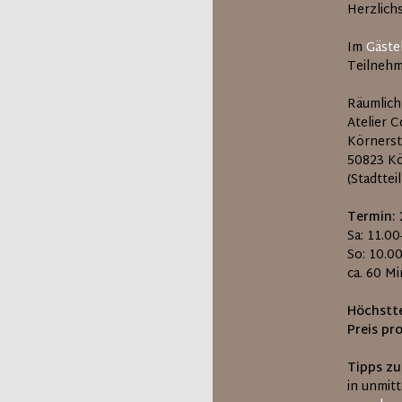
Herzlich
Im
Gäste
Teilnehm
Räumlich
Atelier C
Körnerst
50823 K
(Stadttei
Termin: 
Sa: 11.0
So: 10.0
ca. 60 M
Höchstte
Preis pr
Tipps zu
in unmit