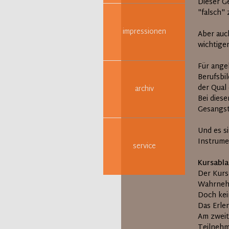
Dieser G
"falsch"
impressionen
Aber auc
wichtige
Für ange
Berufsbi
der Qual
archiv
Bei dies
Gesangst
Und es s
Instrumen
service
Kursabla
Der Kurs
Wahrnehm
Doch kei
Das Erle
Am zweit
Teilnehm