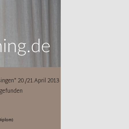
ngen" 20./21.April 2013
tgefunden
Diplom)