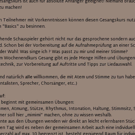
esangskurs ist auch für absolute Anfänger geeignet! Niemand brau
 zu machen!
h Teilnehmer mit Vorkenntnissen können diesen Gesangskurs nutze
n "Basics" zu besinnen.
hende Schauspieler gehört nicht nur das gesprochene sondern a
ld. Schon bei der Vorbereitung auf die Aufnahmeprüfung an einer S
 der Wahl: Was singe ich ? Was passt zu mir und meiner Stimme?
em Wochenendkurs Gesang gibt es jede Menge Hilfen und Übungen 
echnik, zur Vorbereitung auf Auftritte und Tipps zur Liedauswahl.
ind natürlich
alle
willkommen, die mit Atem und Stimme zu tun haben
talisten, Sprecher, Chorsänger, etc..)
uf:
 beginnt mit gemeinsamen Übungen:
en, Atmung, Stütze, Rhythmus, Intonation, Haltung, Stimmsitz, S
ner soll hier „mimimi“ machen, ohne zu wissen weshalb.
rnte aus den Übungen wenden wir direkt an leicht erlernbaren Stüc
en Tag wird es neben der gemeinsamen Arbeit auch eine individuell
erzahl auf max. 10 begrenzt ist, besteht genügend Raum für individ