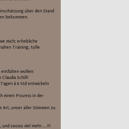
Einschätzung über den Stand
ehen bekommen.
wie mich; erhebliche
ahen Training, tolle
 entfalten wollen:
laudia Schill!
i Tagen á 6 Std entwickeln
ch einen Prozess in der
e Art, unser aller Stimmen zu
nd soooo viel mehr......!!!