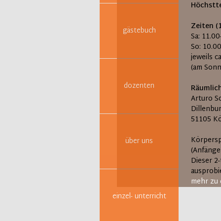
Höchstte
Zeiten (
gästebuch
Sa: 11.0
So: 10.0
jeweils 
(am Sonn
dozenten
Räumlic
Arturo S
Dillenbu
51105 K
Körpersp
über uns
(Anfänge
Dieser 2
ausprobie
mehr zu 
einzel- unterricht