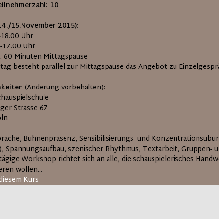
ilnehmerzahl:
10
14./15.November 2015):
0-18.00 Uhr
0-17.00 Uhr
ca. 60 Minuten Mittagspause
tag besteht parallel zur Mittagspause das Angebot zu Einzelgespr
hkeiten
(Änderung vorbehalten):
chauspielschule
rger Strasse 67
öln
rache, Bühnenpräsenz, Sensibilisierungs- und Konzentrationsübu
), Spannungsaufbau, szenischer Rhythmus, Textarbeit, Gruppen- un
-tägige Workshop richtet sich an alle, die schauspielerisches Han
ren wollen...
diesem Kurs