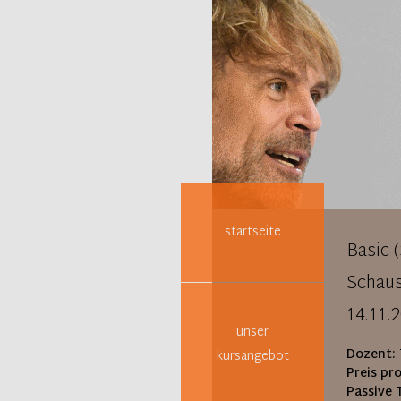
Navigation
überspringen
startseite
Basic 
Schaus
14.11.
unser
Dozent:
kursangebot
Preis pr
Passive 