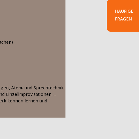
HÄUFIGE
FRAGEN
ächen)
ngen, Atem- und Sprechtechnik
d Einzelimprovisationen ...
dwerk kennen lernen und