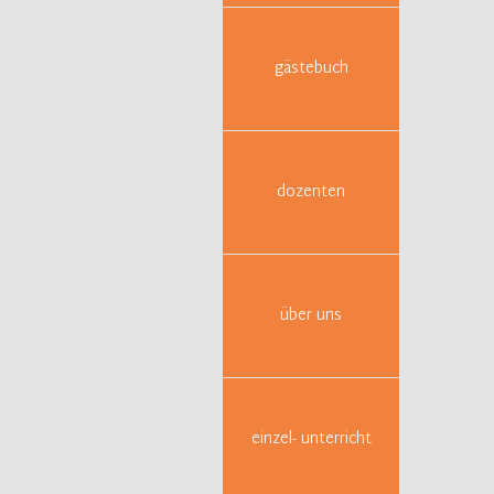
(Freit
gästebuch
dozenten
über uns
probenfo
Arbeitss
Sch
At
einzel- unterricht
Kö
Se