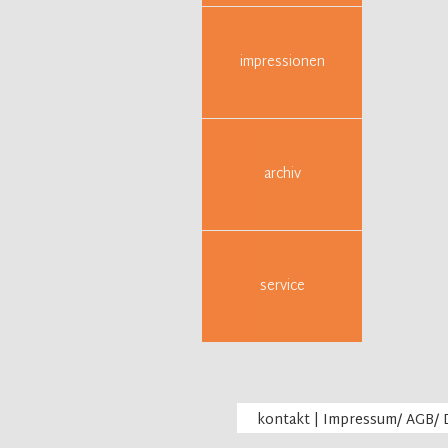
Pa
Tex
we
impressionen
Gr
sze
Kri
Es beste
archiv
Worin be
Was mach
Wie gest
Wie arbei
service
Wie ents
Konfliktf
Wo und w
Was brau
Was erwa
kontakt
|
Impressum/ AGB/ 
Wie bere
Wo stehe