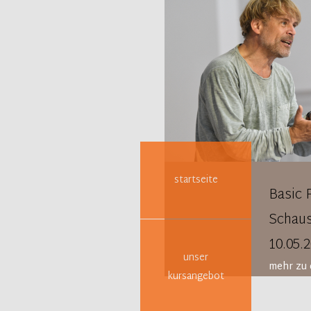
Navigation
überspringen
startseite
Basic 
Schaus
10.05.
unser
mehr zu 
kursangebot
Schaus