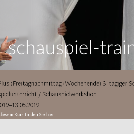
Plus (Freitagnachmittag+Wochenende) 3_tägiger Sc
pielunterricht / Schauspielworkshop
2019–13.05.2019
diesem Kurs finden Sie hier
pielkurs/ Schauspielunterricht Basic Plus in Karlsr