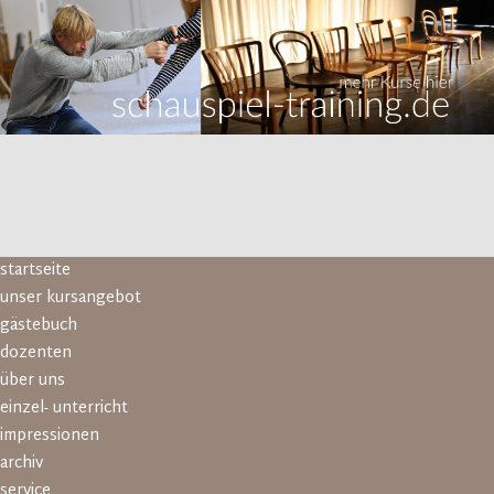
Navigation
startseite
überspringen
unser kursangebot
gästebuch
dozenten
über uns
einzel- unterricht
impressionen
archiv
service