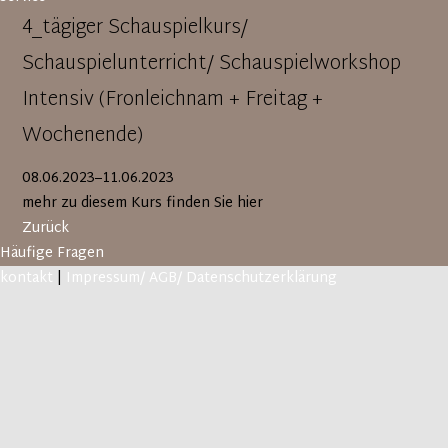
4_tägiger Schauspielkurs/
Schauspielunterricht/ Schauspielworkshop
Intensiv (Fronleichnam + Freitag +
Wochenende)
08.06.2023–11.06.2023
mehr zu diesem Kurs finden Sie hier
Zurück
Häufige Fragen
kontakt
|
Impressum/ AGB/ Datenschutzerklärung